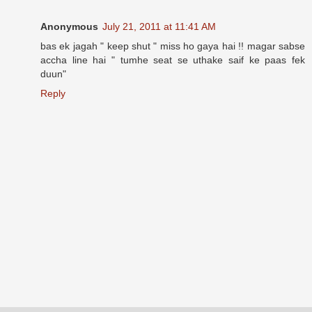
Anonymous
July 21, 2011 at 11:41 AM
bas ek jagah " keep shut " miss ho gaya hai !! magar sabse
accha line hai " tumhe seat se uthake saif ke paas fek
duun"
Reply