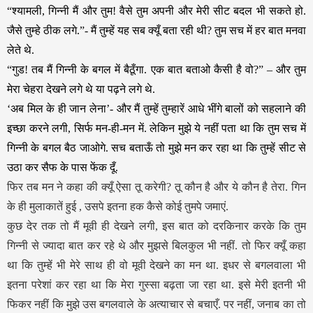
“श्यामली, गिन्नी मैं और तुम! वैसे तुम अपनी और मेरी सीट बदल भी सकते हो.
जैसे तुम्हे ठीक लगे.”- मैं तुम्हें यह सब क्यूँ बता रही थी? तुम सच में हर बात मनवा
लेते थे.
“गुड! तब मैं गिन्नी के बगल में बैठूँगा. एक बात बताओ कैसी है वो?” – और तुम
मेरा चेहरा देखने लगे थे या पढ़ने लगे थे.
‘अब मिल के ही जान लेना’- और मैं तुम्हें तुम्हारें आधे भींगे बालों को सहलाने की
इच्छा करने लगी, सिर्फ मन-ही-मन में. लेकिन मुझे ये नहीं पता था कि तुम सच में
गिन्नी के बगल बैठ जाओगे. सच बताऊँ तो मुझे मन कर रहा था कि तुम्हें सीट से
उठा कर सैफ के पास फेंक दूँ.
फिर तब मन ने कहा की क्यूँ ऐसा तू करेगी? तू कौन है और ये कौन है तेरा. गिन
के ही मुलाकातें हुई , उसपे इतना हक कैसे कोई तुमपे जमाएं.
कुछ देर तक तो मैं मूवी ही देखने लगी, इस बात को दरकिनार करके कि तुम
गिन्नी से ज्यादा बात कर रहे थे और मुझसे बिलकुल भी नहीं. तो फिर क्यूँ कहा
था कि तुम्हें भी मेरे साथ ही वो मूवी देखने का मन था. इधर से बगलवाला भी
इतना परेशां कर रहा था कि मेरा गुस्सा बढ़ता जा रहा था. इसे मेरी इतनी भी
फिकर नहीं कि मुझे उस बगलवाले के अत्याचार से बचाएँ. पर नहीं, जनाब का तो