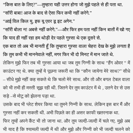
“किस बात के लिए?”—तुम्हारा यही उत्तर होगा जो मुझे पहले से ही पता था.
“सॉरी बाबा! आज के बाद से ऐसा फिर कभी नहीं करेगे.”
“आई विल किल यु, इफ यू एवर डू इट अगेन.”
“सॉरी बोला न! अबसे नहीं करेगे.”—और फिर हम पता नहीं किन बातों में खो गए
कि याद ही नहीं रहा हम थोड़ी देर पहले गुस्सा थे एक दूसरे से.
एक बात तो अब भी मानती हूँ कि तुम्हारा गुस्सा वाला चेहरा देख के मुझे लगता है
कि तुम कभी भी माननेवाले नहीं, मगर फिर भी दो मिनट में मान जाते थे.
लेकिन मुझे फिर तब भी गुस्सा आया था जब तुम गिन्नी के साथ “हैंग ओवर “ में
काउंटर गए थे. क्या तुम्हें ये पूछना जरूरी था कि “कौन जायेगा मेरे साथ?” सीधे
– सीधे मुझे नहीं कह सकते थे कि चलो मेरे साथ. और तो और बगल टेबल वाला
को भी तभी ही मस्ती सूझ रही थी. जितने देर तुम काउंटर में थे , उतने देर से उस
सड़े –से मोटू को झेलना पड़ा था.
उसके बाद भी प्लेट शेयर किया था तुमने गिन्नी के साथ. लेकिन इस बार मैं और
गुस्सा नहीं कर सकती थी. अभी पिछले का ही असर काफी खतरनाक था.
फिर तुम्हें अपने कैंट भी तो जाना था. और तुम जल्दी-जल्दी में चले गए. मुझे अब
भी याद है कि श्यामली जल्दी में थी और मुझे और गिन्नी को भी जल्दी चलने को