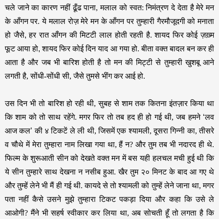
चले जाने का कारण नहीं ढूँढ पाना, मलाल को स्वत: निमंत्रण दे देता है मेरे मन
के आँगन पर.
ये मलाल रोज़ मेरे मन के आँगन पर तुम्हारी गैरमौजूदगी को मनाता
हो जैसे
,
हर रात आँगन की मिटटी लाल होती रहती है. शायद फिर कोई ज़ख़्म
फूट आया हो
,
शायद फिर कोई दिन याद आ गया हो. बीता वक्त बादल बन कर ही
आता है और जब भी बारिश होती है तो मन की मिट्टी से तुम्हारी खुशबू आने
लगती है, सोंधी-सोंधी सी, जैसे तुमसे भींग कर आई हो.
उस दिन भी तो बारिश हो रही थी, सुबह से शाम तक कितना इंतज़ार किया था
कि शाम को तो साथ रहेंगे. मगर फिर तो तब हद ही हो गई थी, जब हमने
‘
लव
आज कल
’
की ४ टिकटें ले ली थी, जिसमें एक श्यामली, दूसरा गिन्नी का, तीसरे
व चौथे में मेरा तुम्हारा नाम लिखा गया था, हैं न? और तुम तब भी नदारद ही थे.
फिल्म के शुरूआती सीन को देखते वक्त मन में बस यही हलचल मची हुई थी कि
ये सीन तुम्हारे साथ देखना न नसीब हुआ. खैर तुम २० मिनट के बाद आ गए थे
और तुम्हें लेने भी मैं ही गई थी. कायदे से तो श्यामली को तुम्हें लेने जाना था, मगर
पता नहीं कैसे उसने मुझे तुम्हारा टिकट पकड़ा दिया और कहा कि उसे ले
आओगी? मैंने भी सहर्ष स्वीकार कर लिया था, अब सोचती हूँ तो लगता है कि