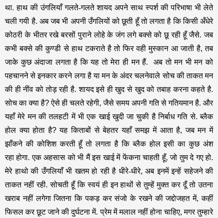
था. हाथ की उंगलियाँ गलते-गलते शायद अपने साथ स्पर्श की परिभाषा भी लेते
चली गयी है. अब जब भी अपनी उँगलियों को छूती हूँ तो लगता है कि किसी अँधेरे
कोठरी के भीतर रखे बरसों पुराने लोहे के जंग लगे बक्से को छू रही हूँ जैसे. जब
कभी बक्से की कुण्डी से हाथ
टकराते है तो फिर वही मुस्कान आ जाती है
,
तब
जाके कुछ अंदाजा लगता है
कि यह तो मेरा ही मन हैं. अब तो मन भी मन को
पहचानने से इनकार करने लगा है या मन के अंदर चलनेवाले सोच की ताकत मन
की ही नींव को तोड़ रही है. शायद इसे ही खुद से खुद को तबाह करना कहते है.
सोच का क्या है
?
ऐसे ही चलते रहेगी
,
जैसे
समय अपनी गति से गतियमान है. और
यहाँ मेरे मन की तलहटी में भी एक खाई खुदी जा चुकी है निर्बाध गति से. ब्लैक
होल क्या होता है
?
यह किताबों से बेहतर यहाँ समझ में आता है
,
जब मन में
झाँकने की कोशिश करती हूँ तो लगता है
कि
ब्लैक होल इसी का कुछ अंश
रहा
होगा. एक अहसास को भी मैं इस खाई में फेंकना चाहती हूँ, जो तुम दे गए हो.
मेरे हाथो की उँगलियाँ भी खतम हो रही है धीरे-धीरे
,
अब इनमें इन्हें सहेजने की
ताकत नहीं रही. सोचती हूँ कि स्वयं ही इन हाथों से तुम्हें मुक्त कर दूँ तो उतना
खराब नहीं लगेगा जितना कि पकड़ कर संजो के रखने की जद्दोजहत में, कहीं
फिसल कर छूट जाने की दुर्घटना में.
प्रेम में मलाल नहीं होना चाहिए
,
मगर तुम्हारे